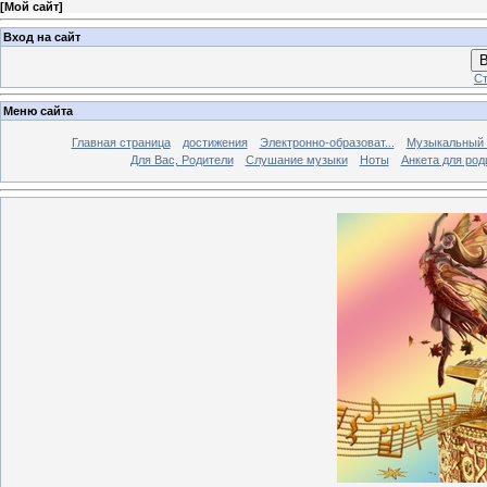
[
Мой сайт
]
Вход на сайт
В
Ст
Меню сайта
Главная страница
достижения
Электронно-образоват...
Музыкальный 
Для Вас, Родители
Слушание музыки
Ноты
Анкета для род