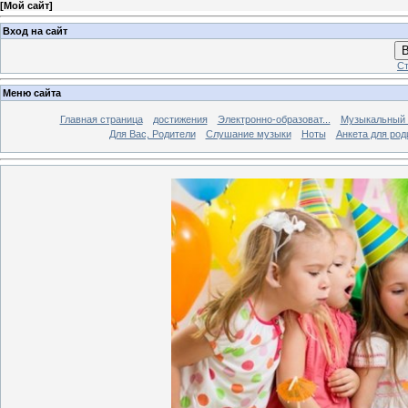
[
Мой сайт
]
Вход на сайт
В
Ст
Меню сайта
Главная страница
достижения
Электронно-образоват...
Музыкальный 
Для Вас, Родители
Слушание музыки
Ноты
Анкета для род