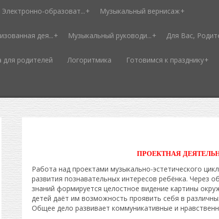
Электронно-образоват...
Музыкальный вернисаж
изованная дея...
Музыкальный руководи...
Для Вас, Родит
а для родителей
Логоритмика
Готовимся к празднику
ПРОЕКТНАЯ ДЕЯТЕЛЬ
Работа над проектами музыкально-эстетического цикл
развития познавательных интересов ребёнка. Через о
знаний формируется целостное видение картины окру
детей даёт им возможность проявить себя в различны
Общее дело развивает коммуникативные и нравственн