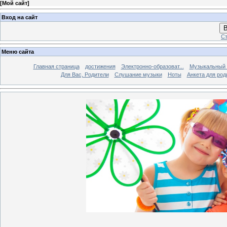
[
Мой сайт
]
Вход на сайт
В
Ст
Меню сайта
Главная страница
достижения
Электронно-образоват...
Музыкальный 
Для Вас, Родители
Слушание музыки
Ноты
Анкета для род