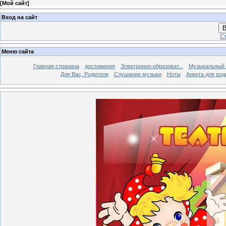
[
Мой сайт
]
Вход на сайт
В
Ст
Меню сайта
Главная страница
достижения
Электронно-образоват...
Музыкальный 
Для Вас, Родители
Слушание музыки
Ноты
Анкета для род