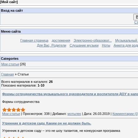
[
Мой сайт
]
Вход на сайт
В
Ст
Меню сайта
Главная страница
достижения
Электронно-образоват...
Музыкальный 
Для Вас, Родители
Слушание музыки
Ноты
Анкета для род
Categories
Мои статьи
[26]
Главная
»
Статьи
Всего материалов в каталоге
:
26
Показано материалов
:
1-10
Формы сотрудничества музыкального руководителя и воспитателя ДОУ в на
Формы сотрудничества
Мои статьи
|
Просмотров:
338
|
Добавил:
мотылек
|
Дата:
26.03.2019
|
Комментарии (0
Утренник в детском саду. Каким он не должен быть.
Утренник в детском саду – это не шоу талантов, не конкурсная программа