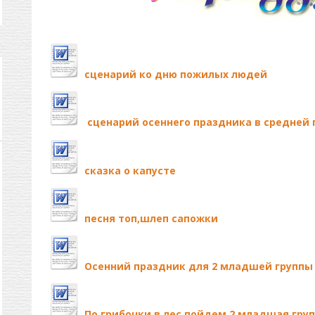
сценарий ко дню пожилых людей
сценарий осеннего праздника в средней 
сказка о капусте
песня топ,шлеп сапожки
Осенний праздник для 2 младшей группы
По грибочки в лес пойдем 2 младшая гру