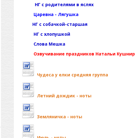
НГ с родителями в яслях
Царевна - Лягушка
НГ с собачкой-старшая
НГ с хлопушкой
Слова Мешка
Озвучивание праздников Натальи Кушнир
Чудеса у елки средняя группа
Летний дождик - ноты
Земляничка - ноты
Июль - ноты