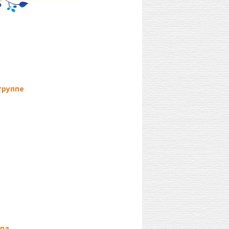
группе
ппа