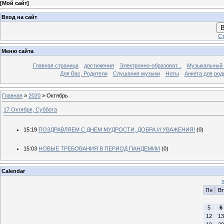
[
Мой сайт
]
Вход на сайт
В
Ст
Меню сайта
Главная страница
достижения
Электронно-образоват...
Музыкальный 
Для Вас, Родители
Слушание музыки
Ноты
Анкета для род
Главная
»
2020
»
Октябрь
17 Октября, Суббота
15:19
ПОЗДРАВЛЯЕМ С ДНЕМ МУДРОСТИ, ДОБРА И УВАЖЕНИЯ!
(0)
15:03
НОВЫЕ ТРЕБОВАНИЯ В ПЕРИОД ПАНДЕМИИ
(0)
Calendar
Пн
Вт
5
6
12
13