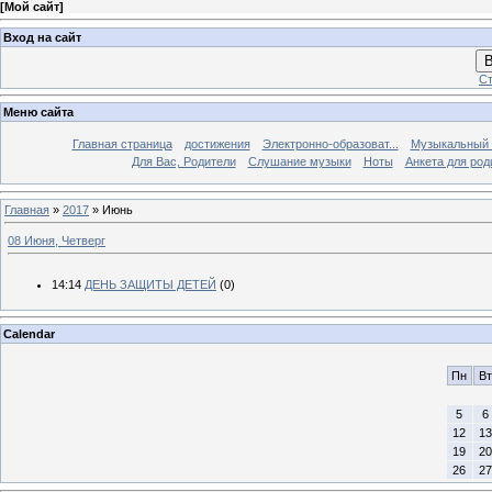
[
Мой сайт
]
Вход на сайт
В
Ст
Меню сайта
Главная страница
достижения
Электронно-образоват...
Музыкальный 
Для Вас, Родители
Слушание музыки
Ноты
Анкета для род
Главная
»
2017
»
Июнь
08 Июня, Четверг
14:14
ДЕНЬ ЗАЩИТЫ ДЕТЕЙ
(0)
Calendar
Пн
Вт
5
6
12
13
19
20
26
27