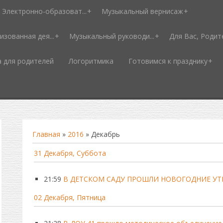
Электронно-образоват...
Музыкальный вернисаж
изованная дея...
Музыкальный руководи...
Для Вас, Родит
а для родителей
Логоритмика
Готовимся к празднику
Главная
»
2016
»
Декабрь
31 Декабря, Суббота
21:59
В ДЕТСКОМ САДУ ПРОШЛИ НОВОГОДНИЕ У
02 Декабря, Пятница