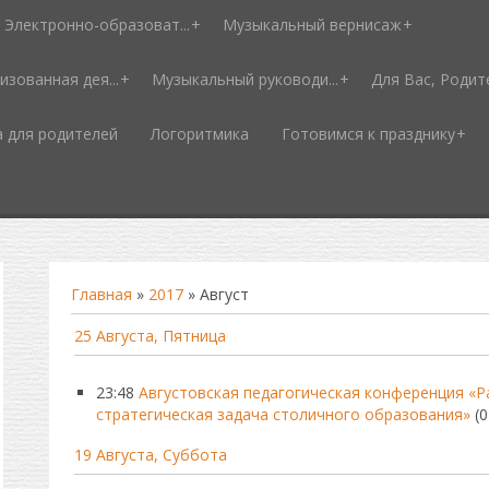
Электронно-образоват...
Музыкальный вернисаж
изованная дея...
Музыкальный руководи...
Для Вас, Родит
а для родителей
Логоритмика
Готовимся к празднику
Главная
»
2017
»
Август
25 Августа, Пятница
23:48
Августовская педагогическая конференция «Р
стратегическая задача столичного образования»
(0
19 Августа, Суббота