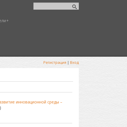
ели
Регистрация
|
Вход
азвитие инновационной среды –
)