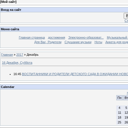
[
Мой сайт
]
Вход на сайт
В
Ст
Меню сайта
Главная страница
достижения
Электронно-образоват...
Музыкальный 
Для Вас, Родители
Слушание музыки
Ноты
Анкета для род
Главная
»
2017
»
Декабрь
16 Декабря, Суббота
16:45
ВОСПИТАННИКИ И РОДИТЕЛИ ДЕТСКОГО САДА В ОЖИДАНИИ НОВО
Calendar
Пн
Вт
4
5
11
12
18
19
25
26