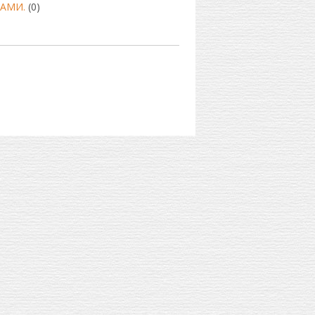
АМИ.
(0)