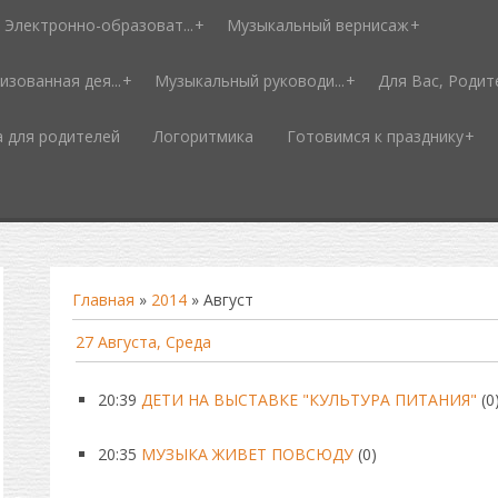
Электронно-образоват...
Музыкальный вернисаж
изованная дея...
Музыкальный руководи...
Для Вас, Родит
а для родителей
Логоритмика
Готовимся к празднику
Главная
»
2014
»
Август
27 Августа, Среда
20:39
ДЕТИ НА ВЫСТАВКЕ "КУЛЬТУРА ПИТАНИЯ"
(0
20:35
МУЗЫКА ЖИВЕТ ПОВСЮДУ
(0)