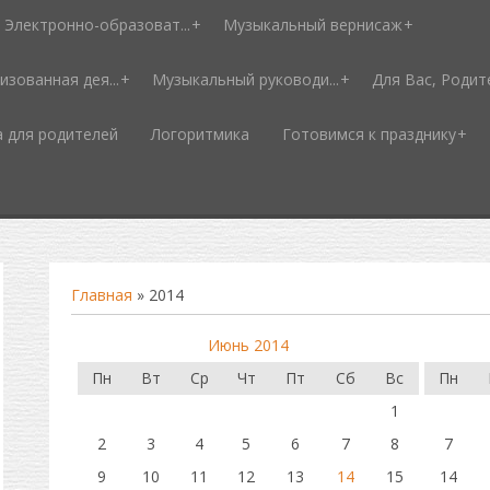
Электронно-образоват...
Музыкальный вернисаж
изованная дея...
Музыкальный руководи...
Для Вас, Родит
а для родителей
Логоритмика
Готовимся к празднику
Главная
»
2014
Июнь 2014
Пн
Вт
Ср
Чт
Пт
Сб
Вс
Пн
1
2
3
4
5
6
7
8
7
9
10
11
12
13
14
15
14